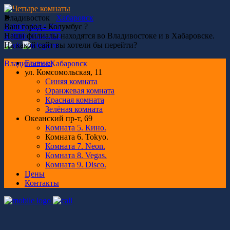
➤
Владивосток
Хабаровск
Ваш город - Колумбус ?
8 (908) 4444-221
Наши филиалы находятся во Владивостоке и в Хабаровске.
8 (908) 4544-422
На какой сайт вы хотели бы перейти?
Главная
Владивосток
Хабаровск
ул. Комсомольская, 11
Синяя комната
Оранжевая комната
Красная комната
Зелёная комната
Океанский пр-т, 69
Комната 5. Кино.
Комната 6. Tokyo.
Комната 7. Neon.
Комната 8. Vegas.
Комната 9. Disco.
Цены
Контакты