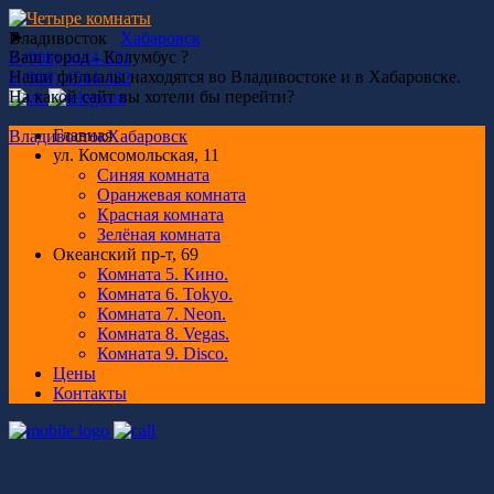
➤
Владивосток
Хабаровск
Ваш город - Колумбус ?
8 (908) 4444-221
Наши филиалы находятся во Владивостоке и в Хабаровске.
8 (908) 4544-422
На какой сайт вы хотели бы перейти?
Главная
Владивосток
Хабаровск
ул. Комсомольская, 11
Синяя комната
Оранжевая комната
Красная комната
Зелёная комната
Океанский пр-т, 69
Комната 5. Кино.
Комната 6. Tokyo.
Комната 7. Neon.
Комната 8. Vegas.
Комната 9. Disco.
Цены
Контакты